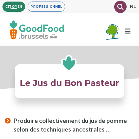
Aller
Texte à
NL
CITOYEN
PROFESSIONNEL
au
contenu
principal
Le Jus du Bon Pasteur
Produire collectivement du jus de pomme
selon des techniques ancestrales …