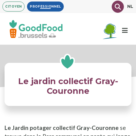
Aller
Texte à
NL
CITOYEN
PROFESSIONNEL
au
contenu
principal
Le jardin collectif Gray-
Couronne
Le Jardin potager collectif Gray-Couronne
se