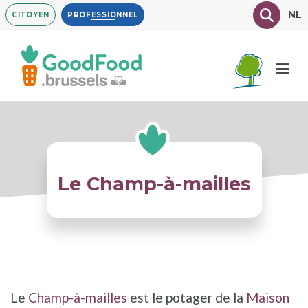
Aller
Texte à
NL
CITOYEN
PROFESSIONNEL
au
contenu
principal
Le Champ-à-mailles
Le
Champ-à-mailles
est le potager de la
Maison