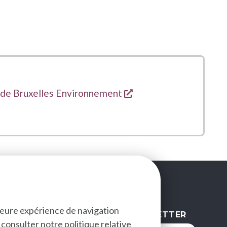
s'ouvre dans une nouv
te de Bruxelles Environnement
lleure expérience de navigation
NEWSLETTER
ez consulter notre
politique relative