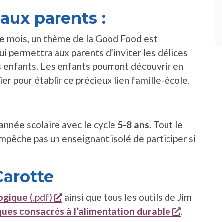
aux parents :
e mois, un thème de la Good Food est
qui permettra aux parents d’inviter les délices
s enfants. Les enfants pourront découvrir en
er pour établir ce précieux lien famille-école.
’année scolaire avec le cycle
5-8 ans
. Tout le
’empêche pas un enseignant isolé de participer si
Carotte
s'ouvre dans une nouvelle fenêtre
ogique
(.pdf)
ainsi que tous les outils de Jim
s'ouvre d
ques consacrés à l’alimentation durable
.