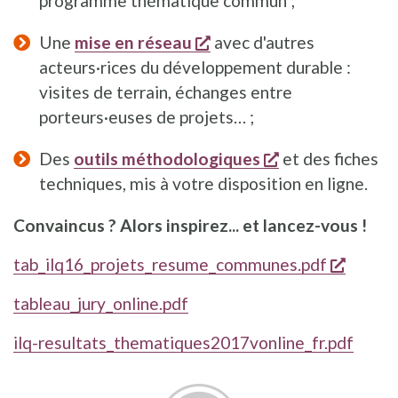
programme thématique commun ;
s'ouvre dans une nouvell
Une
mise en réseau
avec d'autres
acteurs·rices du développement durable :
visites de terrain, échanges entre
porteurs·euses de projets… ;
s'ouvre dans un
Des
outils méthodologiques
et des fiches
techniques, mis à votre disposition en ligne.
Convaincus ? Alors inspirez... et lancez-vous !
s'ouvr
tab_ilq16_projets_resume_communes.pdf
tableau_jury_online.pdf
ilq-resultats_thematiques2017vonline_fr.pdf