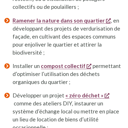
collectifs ou de poulaillers ;
s'ouvre
Ramener la nature dans son quartier
, en
développant des projets de verdurisation de
façade, en cultivant des espaces communs
pour enjoliver le quartier et attirer la
biodiversité ;
s'ouvre dans u
Installer un
compost collectif
permettant
d’optimiser l’utilisation des déchets
organiques du quartier ;
Développer un projet
« zéro déchet »
s'ouvre dans une nouvelle fenêtre
comme des ateliers DIY, instaurer un
système d’échange local ou mettre en place
un lieu de location de biens d’utilité
occasionnelle ;