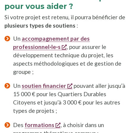
pour vous aider ?
Si votre projet est retenu, il pourra bénéficier de
plusieurs types de soutiens
:
Un
accompagnement par des
s'ouvre dans une nouvelle
professionnel·le·s
, pour assurer le
développement technique du projet, les
aspects méthodologiques et de gestion de
groupe ;
s'ouvre dans une nouvel
Un
soutien financier
pouvant aller jusqu’à
15 000 € pour les Quartiers Durables
Citoyens et jusqu’à 3 000 € pour les autres
types de projets ;
s'ouvre dans une nouvelle fe
Des
formations
, à choisir dans un