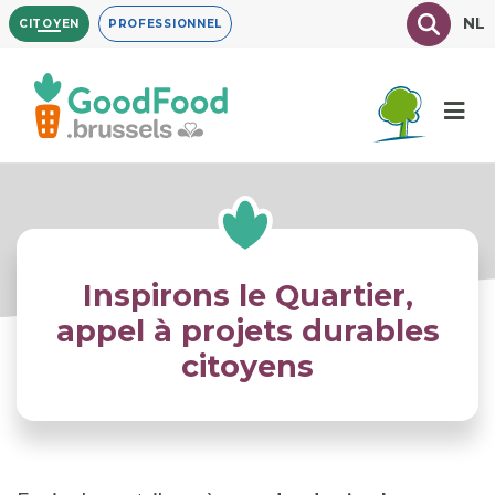
Aller
Texte à
NL
CITOYEN
PROFESSIONNEL
au
contenu
principal
Inspirons le Quartier,
appel à projets durables
citoyens