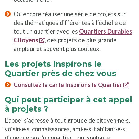
Ou encore réaliser une série de projets sur
des thématiques différentes à l’échelle de
tout un quartier avec les
Quartiers Durables
s'ouvre dans une nouvelle fenêtre
Citoyens
, des projets de plus grande
ampleur et souvent plus coûteux.
Les projets Inspirons le
Quartier près de chez vous
s'o
Consultez la carte Inspirons le Quartier
Qui peut participer à cet appel
à projets ?
L’appel s’adresse à tout
groupe
de citoyen·ne·s,
voisin·e·s, connaissances, ami·e·s, habitant·e·s
d’une rue ou d’un quartier… qui souhaite