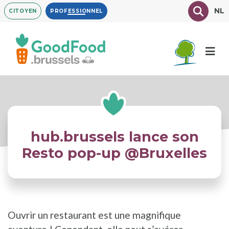
Aller
Texte à
NL
CITOYEN
PROFESSIONNEL
au
contenu
principal
hub.brussels lance son
Resto pop-up @Bruxelles
Ouvrir un restaurant est une magnifique