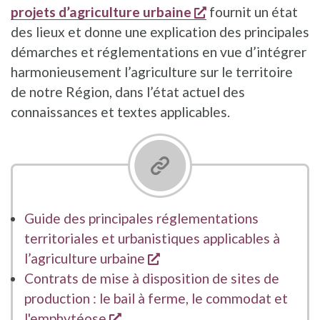
s'ouvre dans une n
projets d’agriculture urbaine
fournit un état
des lieux et donne une explication des principales
démarches et réglementations en vue d’intégrer
harmonieusement l’agriculture sur le territoire
de notre Région, dans l’état actuel des
connaissances et textes applicables.
Guide des principales réglementations
territoriales et urbanistiques applicables à
s'ouvre dans une nouvelle
l’agriculture urbaine
Contrats de mise à disposition de sites de
production : le bail à ferme, le commodat et
s'ouvre dans une nouvelle fenêtr
l'emphytéose