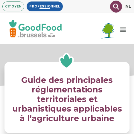
Aller
Texte à
NL
CITOYEN
PROFESSIONNEL
au
contenu
principal
Guide des principales
réglementations
territoriales et
urbanistiques applicables
à l’agriculture urbaine