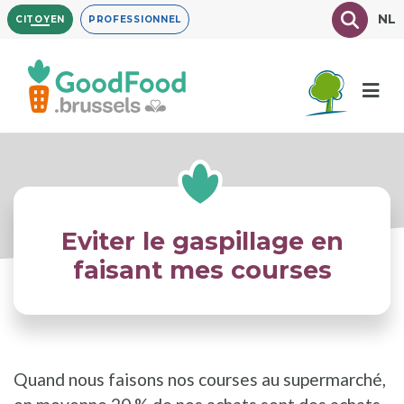
Aller
Texte à
NL
CITOYEN
PROFESSIONNEL
au
contenu
principal
Eviter le gaspillage en
faisant mes courses
Quand nous faisons nos courses au supermarché,