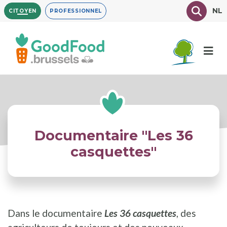
Aller
Texte à
NL
CITOYEN
PROFESSIONNEL
au
contenu
principal
Documentaire "Les 36
casquettes"
Dans le documentaire
Les 36 casquettes
, des