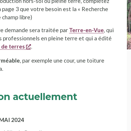
oduction hors-sol ou pleine terre, complétez
s une nouvelle fenêtre
 page 3 que votre besoin est la « Recherche
e champ libre)
tre demande sera traitée par
Terre-en-Vue
, qui
 professionnels en pleine terre et qui a édité
s'ouvre dans une nouvelle fenêtre
 de terres
.
erméable
, par exemple une cour, une toiture
a.
on actuellement
 MAI 2024