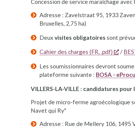
Concession de service maraîchage avec la
Adresse : Zavelstraat 95, 1933 Zavent
Bruxelles, 2,75 ha)
Deux
visites obligatoires
sont prévu
s'ouvr
Cahier des charges (FR, .pdf)
/
BEST
Les soumissionnaires devront soumett
plateforme suivante :
BOSA - eProcu
VILLERS-LA-VILLE : candidatures pour 
Projet de micro-ferme agroécologique so
Navet qui Ry"
Adresse : Rue de Mellery 106, 1495 Vi