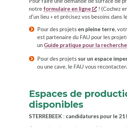
Pour faire une demande de surface de pr
s'ouvre dan
notre
formulaire en ligne
! (Cochez en
d’un lieu » et précisez vos besoins dans l
Pour des projets
en pleine terre
, vo
est partenaire du FAU pour les projets
un
Guide pratique pour la recherche
Pour des projets
sur un espace imp
ou une cave, le FAU vous recontacter
Espaces de producti
disponibles
STERREBEEK
:
candidatures pour le 21