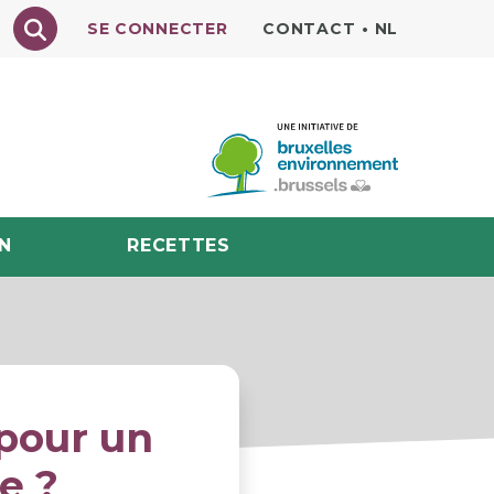
Texte à rechercher
SE CONNECTER
CONTACT
•
NL
N
RECETTES
pour un
e ?