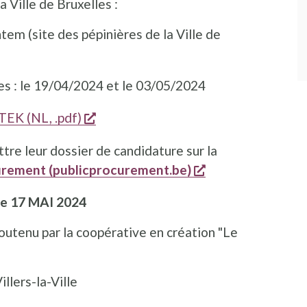
 Ville de Bruxelles :
em (site des pépinières de la Ville de
es : le 19/04/2024 et le 03/05/2024
e dans une nouvelle fenêtre
s'ouvre dans une nouvelle fenêtre
EK (NL, .pdf)
re leur dossier de candidature sur la
s'ouvre dans une
rement (publicprocurement.be)
le 17 MAI 2024
utenu par la coopérative en création "Le
llers-la-Ville