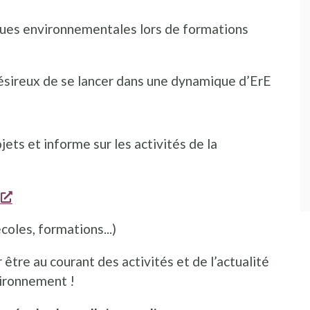
ues environnementales lors de formations
désireux de se lancer dans une dynamique d’ErE
ouvelle fenêtre
ojets et informe sur les activités de la
s'ouvre dans une nouvelle fenêtre
coles, formations...)
être au courant des activités et de l’actualité
vironnement !