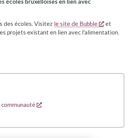
es écoles bruxelloises en lien avec
s'ouvre dans
és des écoles. Visitez
le site de Bubble
et
s projets existant en lien avec l'alimentation.
ouvre dans une nouvelle fenêtre
ns une nouvelle fenêtre
s'ouvre dans une nouvelle fenêtre
a communauté