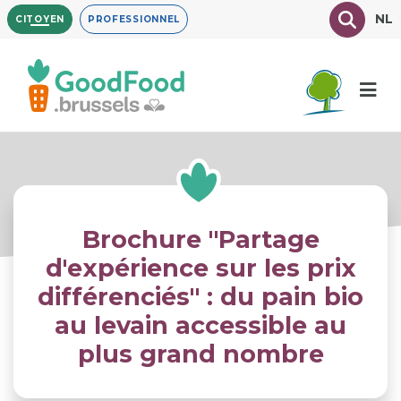
Aller
Texte à
NL
CITOYEN
PROFESSIONNEL
au
contenu
principal
Brochure "Partage
d'expérience sur les prix
différenciés" : du pain bio
au levain accessible au
plus grand nombre