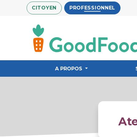
Aller
CITOYEN
PROFESSIONNEL
au
contenu
principal
A PROPOS
Ate