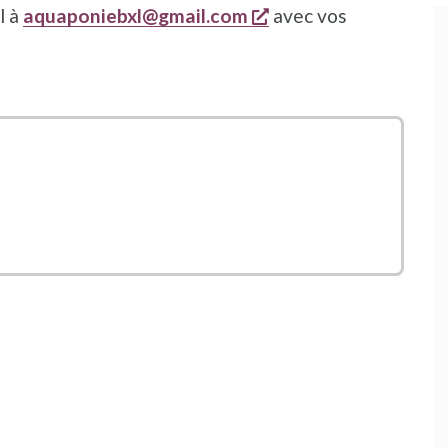
s'ouvre dans une nou
l à
aquaponiebxl@gmail.com
avec vos
ans une nouvelle fenêtre