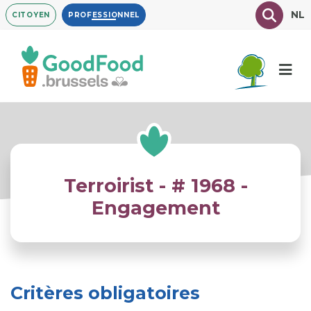
Aller
Texte à
NL
CITOYEN
PROFESSIONNEL
au
contenu
principal
Terroirist - # 1968 -
Engagement
Critères obligatoires