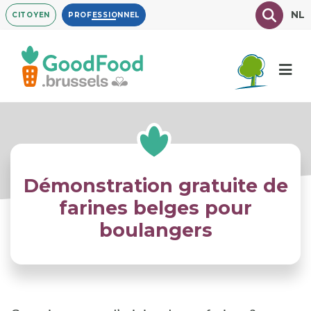
Aller
Texte à
NL
CITOYEN
PROFESSIONNEL
au
contenu
principal
Démonstration gratuite de
farines belges pour
boulangers