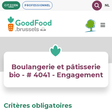
Aller
Texte à
NL
CITOYEN
PROFESSIONNEL
au
contenu
principal
Boulangerie et pâtisserie
bio - # 4041 - Engagement
Critères obligatoires