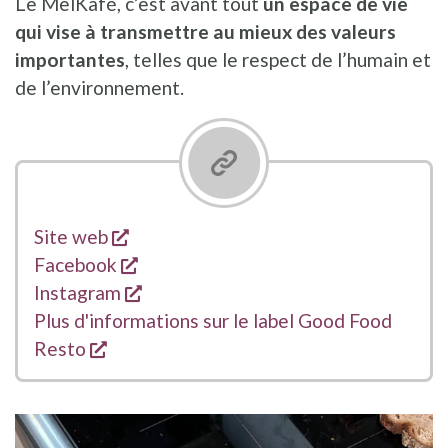
Le MelKafé, c’est avant tout
un espace de vie
qui vise à transmettre au mieux des valeurs
importantes
, telles que le respect de l’humain et
de l’environnement.
s'ouvre dans une nouvelle fenêtre
Liens
Site web
s'ouvre dans une nouvelle fenêtre
Facebook
s'ouvre dans une nouvelle fenêtre
Instagram
Plus d'informations sur le label Good Food
s'ouvre dans une nouvelle fenêtre
Resto