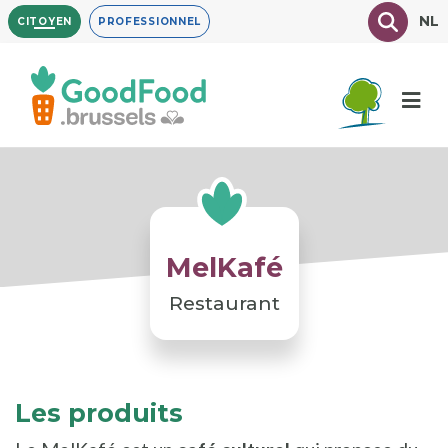
Aller
Texte à
NL
CITOYEN
PROFESSIONNEL
au
contenu
principal
MelKafé
Restaurant
Les produits