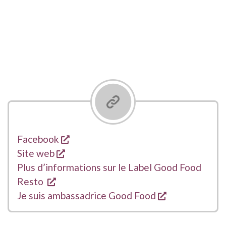
s'ouvre dans une nouvelle fenêtre
Liens
Facebook
s'ouvre dans une nouvelle fenêtre
Site web
Plus d’informations sur le Label Good Food
s'ouvre dans une nouvelle fenêtre
Resto
s'ouvre dans 
Je suis ambassadrice Good Food