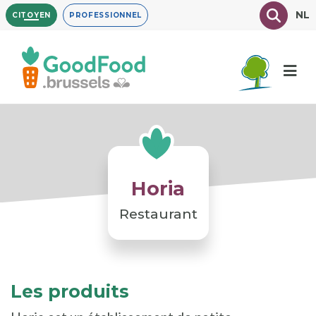
Aller
Texte à
NL
CITOYEN
PROFESSIONNEL
au
contenu
principal
Horia
Restaurant
Les produits