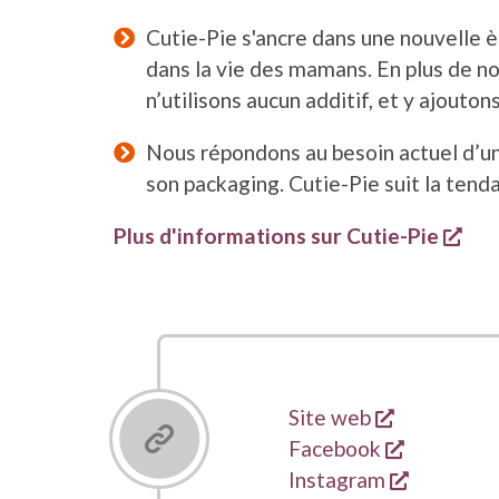
Cutie-Pie s'ancre dans une nouvelle èr
dans la vie des mamans. En plus de no
n’utilisons aucun additif, et y ajoutons 
Nous répondons au besoin actuel d’un
son packaging. Cutie-Pie suit la ten
s'o
Plus d'informations sur Cutie-Pie
s'ouvre da
Liens
Site web
s'ouvre d
Facebook
s'ouvre d
Instagram