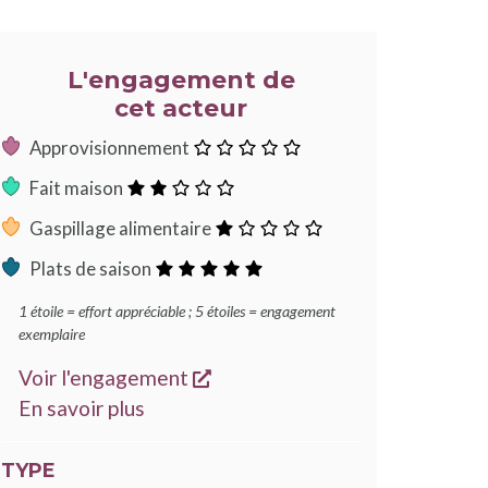
L'engagement de
cet acteur
:
Approvisionnement
0
:
Fait maison
étoile
2
:
Gaspillage alimentaire
étoiles
1
:
Plats de saison
étoile
5
1 étoile = effort appréciable ; 5 étoiles = engagement
étoiles
exemplaire
s'ouvre dans une nouvelle fen
Voir l'engagement
sur les engagements Good Food
En savoir plus
TYPE