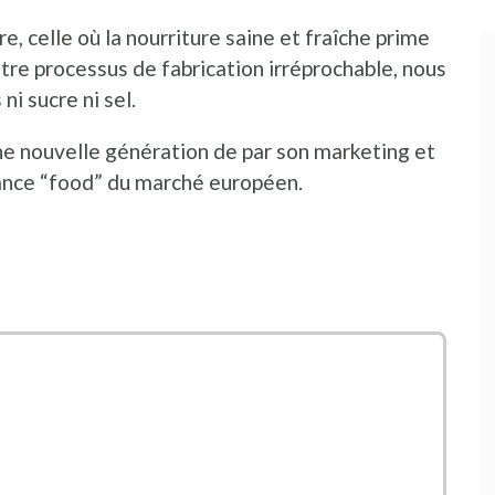
e, celle où la nourriture saine et fraîche prime
tre processus de fabrication irréprochable, nous
ni sucre ni sel.
e nouvelle génération de par son marketing et
dance “food” du marché européen.
uvre dans une nouvelle fenêtre
ns une nouvelle fenêtre
ans une nouvelle fenêtre
ans une nouvelle fenêtre