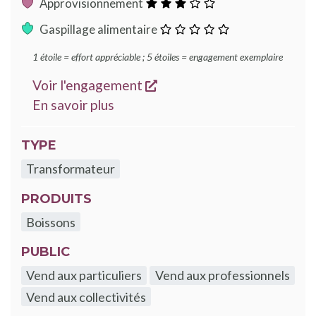
:
Approvisionnement
3
:
Gaspillage alimentaire
étoiles
0
1 étoile = effort appréciable ; 5 étoiles = engagement exemplaire
étoile
s'ouvre dans une nouvelle
Voir l'engagement
sur les engagements Good Food
En savoir plus
TYPE
Transformateur
PRODUITS
Boissons
PUBLIC
Vend aux particuliers
Vend aux professionnels
Vend aux collectivités