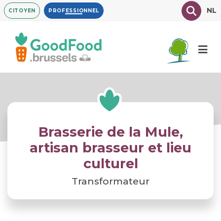
Aller
Texte à
NL
CITOYEN
PROFESSIONNEL
au
contenu
principal
Brasserie de la Mule,
artisan brasseur et lieu
culturel
Transformateur