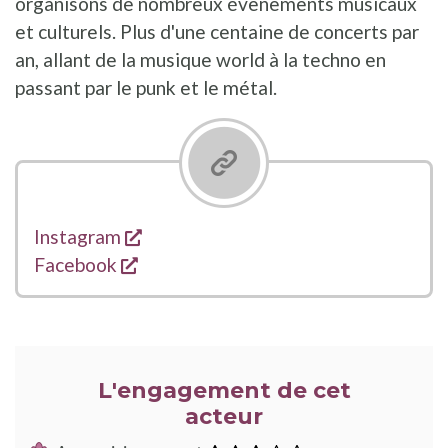
organisons de nombreux évènements musicaux
et culturels. Plus d'une centaine de concerts par
an, allant de la musique world à la techno en
passant par le punk et le métal.
s'ouvre dans une nouvelle fenêtre
Liens
Instagram
s'ouvre dans une nouvelle fenêtre
Facebook
L'engagement de cet
acteur