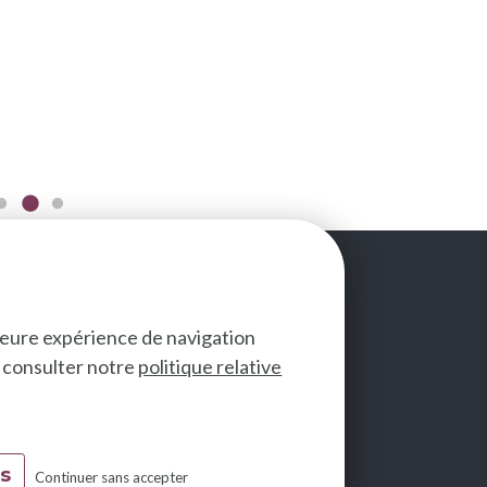
lleure expérience de navigation
ez consulter notre
politique relative
SUIVEZ-NOUS
es
Continuer sans accepter