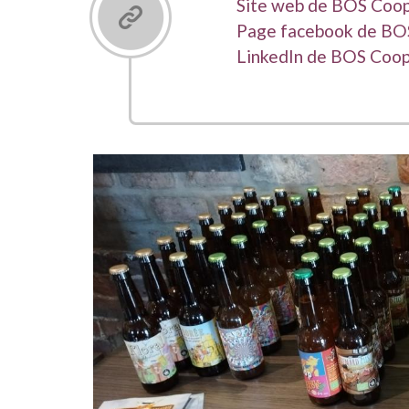
Liens
Site web de BOS Coo
Page facebook de BO
LinkedIn de BOS Coo