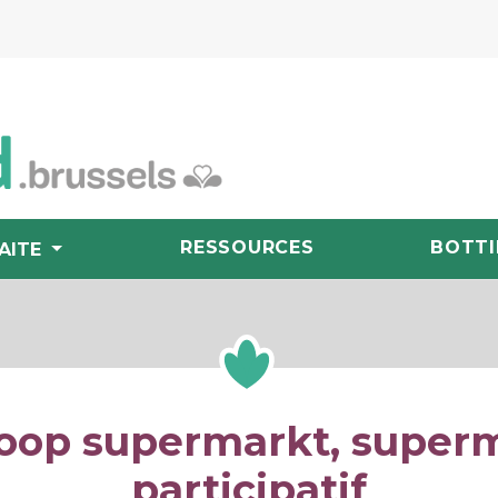
RESSOURCES
BOTTI
AITE
oop supermarkt, super
participatif