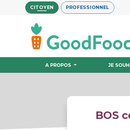
Aller
CITOYEN
PROFESSIONNEL
au
contenu
principal
A PROPOS
JE SOUH
BOS c