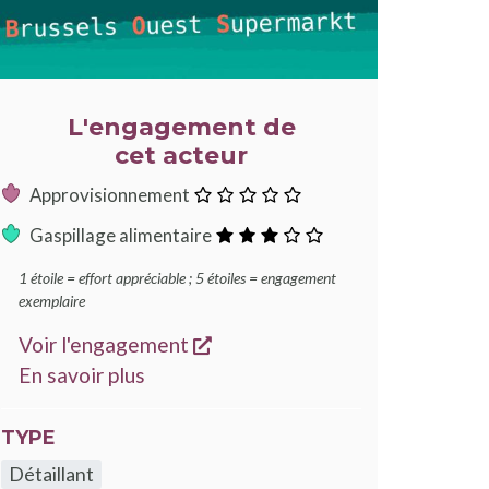
L'engagement de
cet acteur
:
Approvisionnement
0
:
Gaspillage alimentaire
étoile
3
1 étoile = effort appréciable ; 5 étoiles = engagement
étoiles
exemplaire
s'ouvre dans une nouvelle fen
Voir l'engagement
sur les engagements Good Food
En savoir plus
TYPE
Détaillant