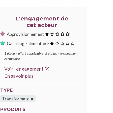
L'engagement de
cet acteur
:
Approvisionnement
1
:
Gaspillage alimentaire
étoile
1
1 étoile = effort appréciable ; 5 étoiles = engagement
étoile
exemplaire
s'ouvre dans une nouvelle fen
Voir l'engagement
sur les engagements Good Food
En savoir plus
TYPE
Transformateur
PRODUITS