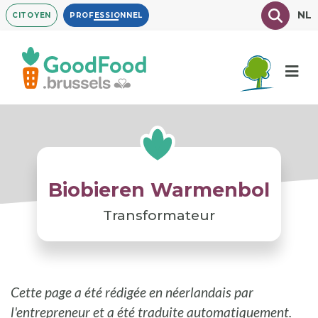
Aller
Texte à
NL
CITOYEN
PROFESSIONNEL
au
contenu
principal
Biobieren Warmenbol
Transformateur
Cette page a été rédigée en néerlandais par
l'entrepreneur et a été traduite automatiquement.