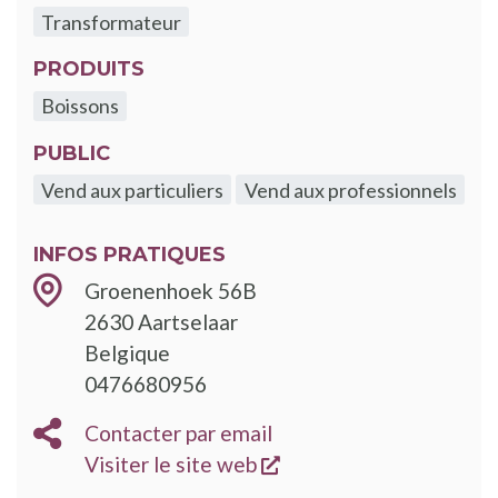
Transformateur
PRODUITS
Boissons
PUBLIC
Vend aux particuliers
Vend aux professionnels
INFOS PRATIQUES
Groenenhoek 56B
2630
Aartselaar
Belgique
0476680956
Contacter par email
s'ouvre dans une nouve
Visiter le site web