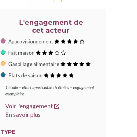
L'engagement de
cet acteur
:
Approvisionnement
4
:
Fait maison
étoiles
3
:
Gaspillage alimentaire
étoiles
5
:
Plats de saison
étoiles
5
1 étoile = effort appréciable ; 5 étoiles = engagement
étoiles
exemplaire
s'ouvre dans une nouvelle fen
Voir l'engagement
sur les engagements Good Food
En savoir plus
TYPE