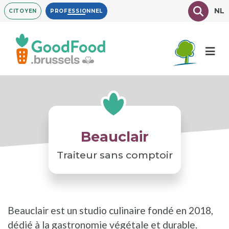
Aller
Texte à
NL
CITOYEN
PROFESSIONNEL
au
contenu
principal
Beauclair
Traiteur sans comptoir
Beauclair est un studio culinaire fondé en 2018,
dédié à la gastronomie végétale et durable.