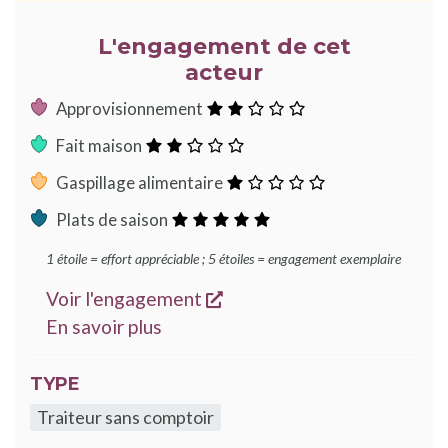
L'engagement de cet
acteur
:
Approvisionnement
2
:
Fait maison
étoiles
2
:
Gaspillage alimentaire
étoiles
1
:
Plats de saison
étoile
5
1 étoile = effort appréciable ; 5 étoiles = engagement exemplaire
étoiles
s'ouvre dans une nouvelle
Voir l'engagement
sur les engagements Good Food
En savoir plus
TYPE
Traiteur sans comptoir