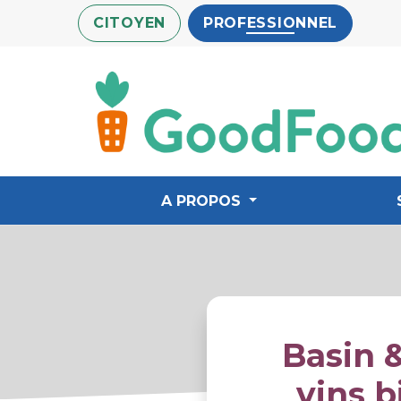
Aller
CITOYEN
PROFESSIONNEL
au
contenu
principal
A PROPOS
Basin 
vins b