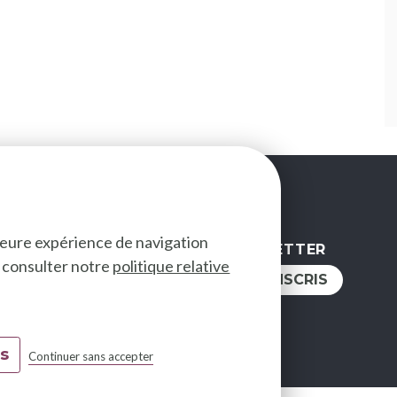
lleure expérience de navigation
NEWSLETTER
ez consulter notre
politique relative
IVEZ-NOUS
JE M'INSCRIS
es
Continuer sans accepter