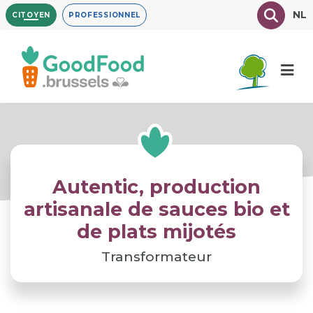
Aller
Texte à
NL
CITOYEN
PROFESSIONNEL
au
contenu
principal
Autentic, production
artisanale de sauces bio et
de plats mijotés
Transformateur