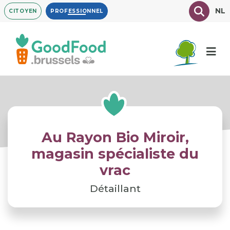
Aller
Texte à
NL
CITOYEN
PROFESSIONNEL
au
contenu
principal
Au Rayon Bio Miroir,
magasin spécialiste du
vrac
Détaillant