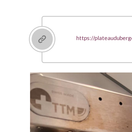
Liens
https://plateauduberg