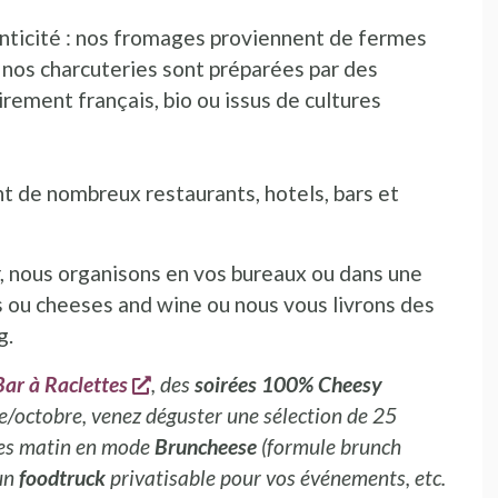
enticité : nos fromages proviennent de fermes
, nos charcuteries sont préparées par des
rement français, bio ou issus de cultures
t de nombreux restaurants, hotels, bars et
 nous organisons en vos bureaux ou dans une
s ou cheeses and wine ou nous vous livrons des
g.
s'ouvre dans une nouvelle fenêtre
Bar à Raclettes
, des
soirées 100% Cheesy
re/octobre, venez déguster une sélection de 25
hes matin en mode
Bruncheese
(formule brunch
 un
foodtruck
privatisable pour vos événements, etc.