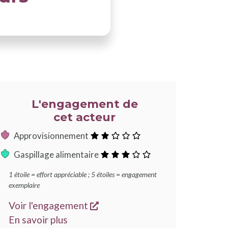
L'engagement de
cet acteur
:
Approvisionnement
2
:
Gaspillage alimentaire
étoiles
3
1 étoile = effort appréciable ; 5 étoiles = engagement
étoiles
exemplaire
s'ouvre dans une nouvelle fen
Voir l'engagement
sur les engagements Good Food
En savoir plus