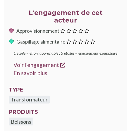
L'engagement de cet
acteur
:
Approvisionnement
0
:
Gaspillage alimentaire
étoile
0
1 étoile = effort appréciable ; 5 étoiles = engagement exemplaire
étoile
s'ouvre dans une nouvelle
Voir l'engagement
sur les engagements Good Food
En savoir plus
TYPE
Transformateur
PRODUITS
Boissons