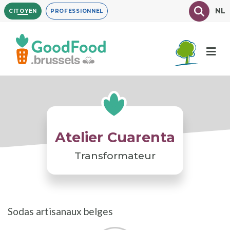
Aller
Texte à
NL
CITOYEN
PROFESSIONNEL
au
contenu
principal
Atelier Cuarenta
Transformateur
Sodas artisanaux belges