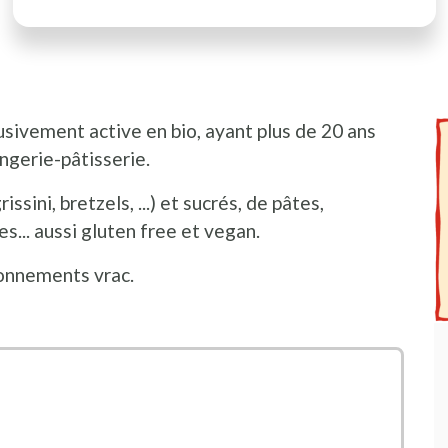
sivement active en bio, ayant plus de 20 ans
I
P
ngerie-pâtisserie.
issini, bretzels, ...) et sucrés, de pâtes,
s... aussi gluten free et vegan.
ionnements vrac.
ns une nouvelle fenêtre