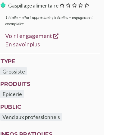
0
:
Gaspillage alimentaire
étoile
0
1 étoile = effort appréciable ; 5 étoiles = engagement
étoile
exemplaire
s'ouvre dans une nouvelle fen
Voir l'engagement
sur les engagements Good Food
En savoir plus
TYPE
Grossiste
PRODUITS
Epicerie
PUBLIC
Vend aux professionnels
INFOS PRATIQUES