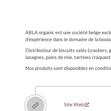
ABLA organic est une société belge exclu
d'expérience dans le domaine de la boula
Distributeur de biscuits salés (crackers, gr
lasagnes, pains de mie, tartines craquante
Nos produits sont disponibles en condit
s'ouvre da
Liens
Site Web