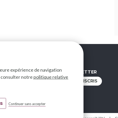
lleure expérience de navigation
NEWSLETTER
ez consulter notre
politique relative
IVEZ-NOUS
JE M'INSCRIS
es
Continuer sans accepter