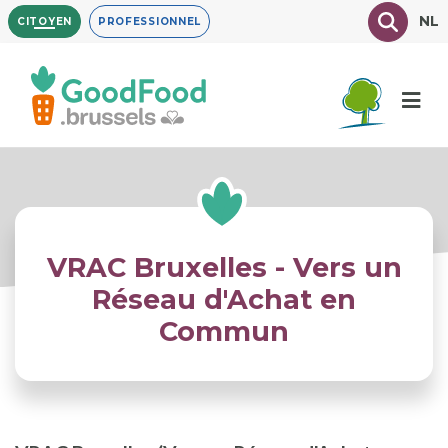
Aller
Texte à
NL
CITOYEN
PROFESSIONNEL
au
contenu
principal
VRAC Bruxelles - Vers un
Réseau d'Achat en
Commun