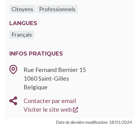
Citoyens
Professionnels
LANGUES
Français
INFOS PRATIQUES
Rue Fernand Bernier 15
1060
Saint-Gilles
Belgique
EMAIL
Contacter par email
s'ouvre dans une nouve
SITE
Visiter le site web
WEB
Date de dernière modification: 18/01/2024