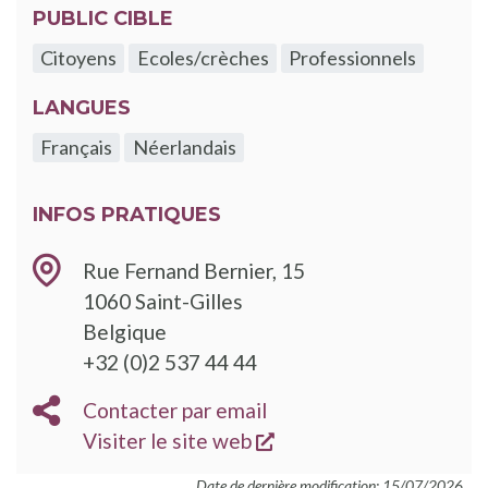
PUBLIC CIBLE
Citoyens
Ecoles/crèches
Professionnels
LANGUES
Français
Néerlandais
INFOS PRATIQUES
Rue Fernand Bernier, 15
1060
Saint-Gilles
Belgique
TÉLÉPHONE
+32 (0)2 537 44 44
EMAIL
Contacter par email
s'ouvre dans une nouve
SITE
Visiter le site web
WEB
Date de dernière modification: 15/07/2026