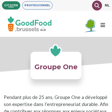
Aller
Texte à
NL
CITOYEN
PROFESSIONNEL
au
contenu
principal
Groupe One
Pendant plus de 25 ans, Groupe One a développé
son expertise dans l’entrepreneuriat durable. Afin
de contribuer aux réponses aux enjeux sociétaux,