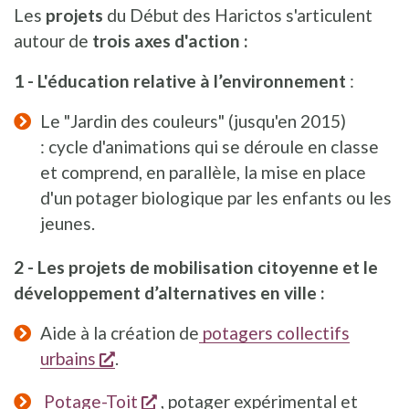
Les
projets
du Début des Harictos s'articulent
autour de
trois axes d'action :
1 - L'éducation relative à l’environnement
:
Le "Jardin des couleurs" (jusqu'en 2015)
: cycle d'animations qui se déroule en classe
et comprend, en parallèle, la mise en place
d'un potager biologique par les enfants ou les
jeunes.
2 - Les projets de mobilisation citoyenne et le
développement d’alternatives en ville :
Aide à la création de
potagers collectifs
s'ouvre dans une nouvelle fenêtre
urbains
.
s'ouvre dans une nouvelle fenêt
Potage-Toit
, potager expérimental et