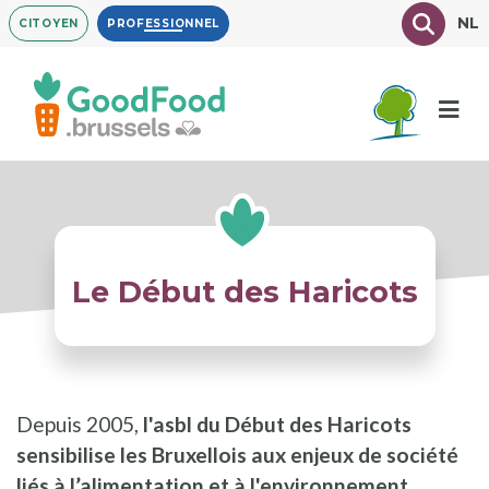
Aller
Texte à
NL
CITOYEN
PROFESSIONNEL
au
contenu
principal
Le Début des Haricots
Depuis 2005,
l'asbl du Début des Haricots
sensibilise les Bruxellois aux enjeux de société
liés à l’alimentation et à l'environnement
.