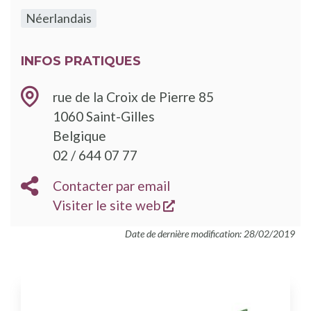
Néerlandais
INFOS PRATIQUES
rue de la Croix de Pierre 85
1060
Saint-Gilles
Belgique
TÉLÉPHONE
02 / 644 07 77
EMAIL
Contacter par email
s'ouvre dans une nouve
SITE
Visiter le site web
WEB
Date de dernière modification: 28/02/2019