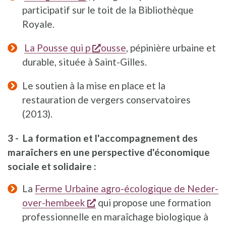
participatif sur le toit de la Bibliothèque
Royale.
s'ouvre dans une nouvelle fe
La Pousse qui p
ousse
, pépinière urbaine et
durable, située à Saint-Gilles.
Le soutien à la mise en place et la
restauration de vergers conservatoires
(2013).
3 - La formation et l'accompagnement des
maraîchers en une perspective d'économique
sociale et solidaire :
La
Ferme Urbaine agro-écologique de Neder-
s'ouvre dans une nouvelle fen
over-hembeek
qui propose une formation
professionnelle en maraîchage biologique à