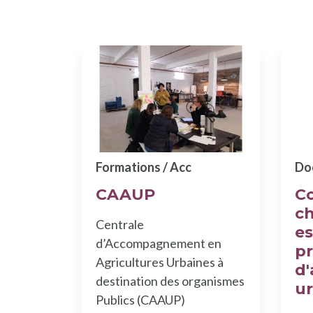
Formations / Acc
Do
CAAUP
C
c
Centrale
e
d’Accompagnement en
pr
Agricultures Urbaines à
d'
destination des organismes
ur
Publics (CAAUP)