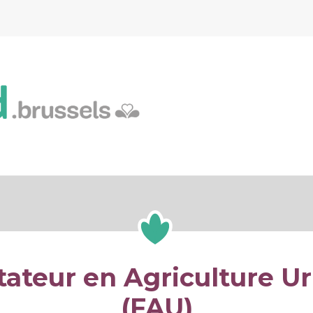
RESSOURCES
BOTTI
AITE
itateur en Agriculture U
(FAU)