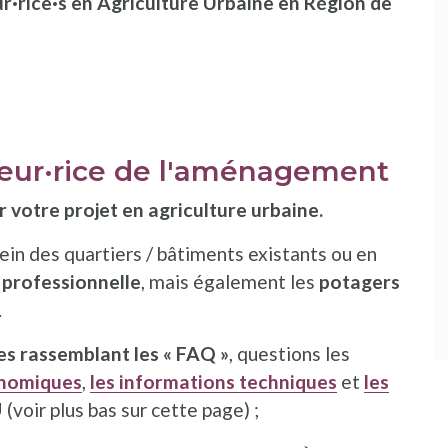
r·rice·s en Agriculture Urbaine en Région de
teur·rice de l'aménagement
 votre projet en agriculture urbaine.
ein des quartiers / bâtiments existants ou en
 professionnelle
, mais également
les
potagers
.
es rassemblant les « FAQ »
, questions les
onomiques
,
les informations techniques
et
les
 (voir plus bas sur cette page) ;