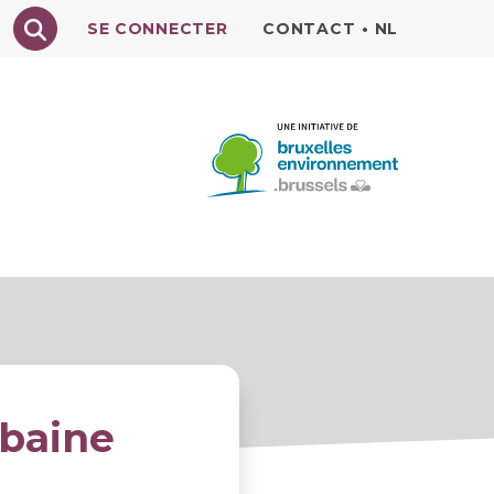
Texte à rechercher
SE CONNECTER
CONTACT
•
NL
N
RECETTES
rbaine