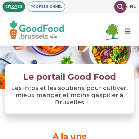
Aller
Texte à
NL
CITOYEN
PROFESSIONNEL
au
contenu
principal
Le portail Good Food
Les infos et les soutiens pour cultiver,
mieux manger et moins gaspiller à
Bruxelles
A la une