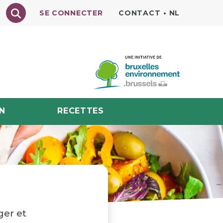
Texte à rechercher
SE CONNECTER
CONTACT
•
NL
N
RECETTES
ger et