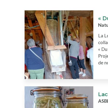
« D
Natu
La L
coll
« Du
Proje
de no
Lac
ASB