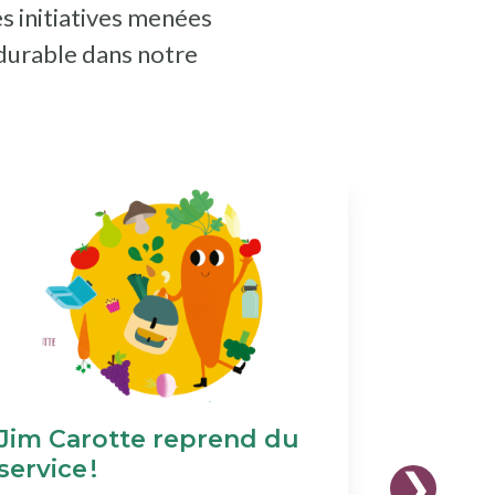
es initiatives menées
 durable dans notre
Jim Carotte reprend du
Format
service !
2025-2