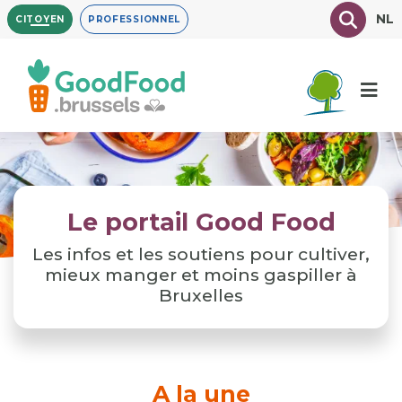
Aller
Texte à
NL
CITOYEN
PROFESSIONNEL
au
contenu
principal
Le portail Good Food
Les infos et les soutiens pour cultiver,
mieux manger et moins gaspiller à
Bruxelles
A la une