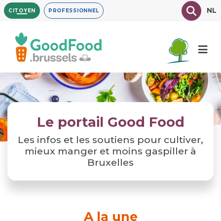
Aller
Texte à
NL
CITOYEN
PROFESSIONNEL
au
contenu
principal
Le portail Good Food
Les infos et les soutiens pour cultiver,
mieux manger et moins gaspiller à
Bruxelles
A la une