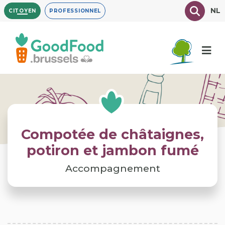
Aller
Texte à
NL
CITOYEN
PROFESSIONNEL
au
contenu
principal
Compotée de châtaignes,
potiron et jambon fumé
Accompagnement