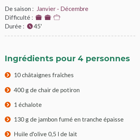
De saison :
Janvier - Décembre
Difficulté :
2
Durée :
sur
45'
3
Ingrédients pour 4 personnes
10 châtaignes fraîches
400 g de chair de potiron
1 échalote
130 g de jambon fumé en tranche épaisse
Huile d'olive 0,5 l de lait