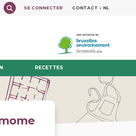
Texte à rechercher
SE CONNECTER
CONTACT
•
NL
N
RECETTES
damome