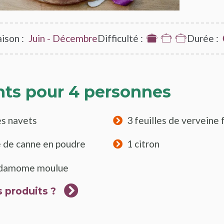
ison :
Juin - Décembre
Difficulté :
1
Durée :
sur
3
nts pour 4 personnes
es navets
3 feuilles de verveine 
e de canne en poudre
1 citron
ardamome moulue
 produits ?