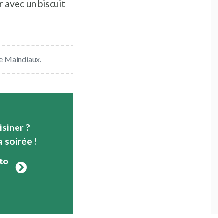
 avec un biscuit
te Maindiaux.
isiner ?
a soirée !
to