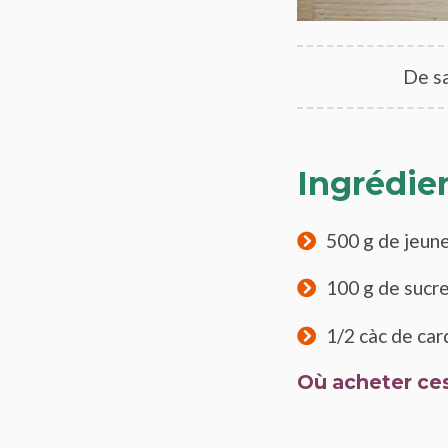
De sa
Ingrédie
500 g de jeun
100 g de sucr
1/2 càc de c
Où acheter ces