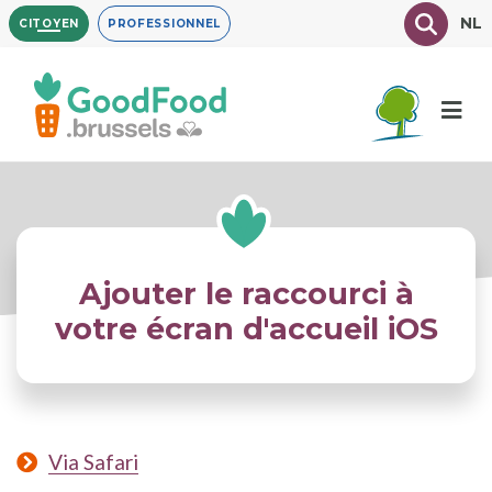
Aller
Texte à
NL
CITOYEN
PROFESSIONNEL
au
contenu
principal
Ajouter le raccourci à
votre écran d'accueil iOS
Via Safari