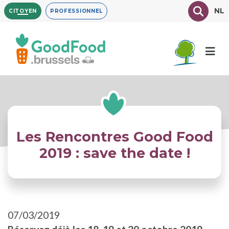
Aller
Texte à
NL
CITOYEN
PROFESSIONNEL
au
contenu
principal
Les Rencontres Good Food
2019 : save the date !
07/03/2019