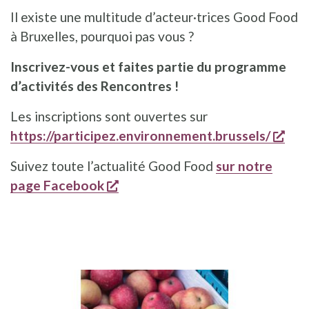
Il existe une multitude d’acteur·trices Good Food
à Bruxelles, pourquoi pas vous ?
Inscrivez-vous et faites partie du programme
d’activités des Rencontres !
Les inscriptions sont ouvertes sur
s'o
https://participez.environnement.brussels/
Suivez toute l’actualité Good Food
sur notre
s'ouvre dans une nouvelle fenê
page Facebook
ILLUSTRATION