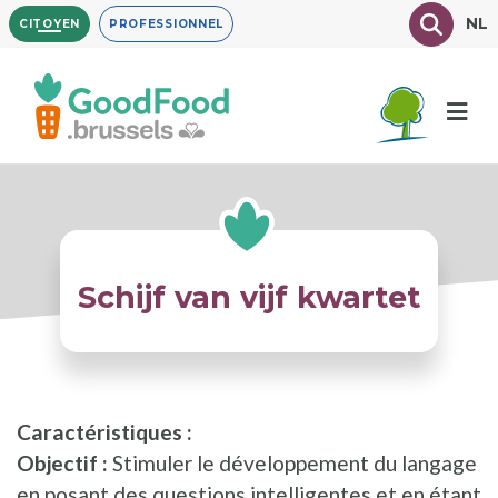
Aller
Texte à
NL
CITOYEN
PROFESSIONNEL
au
contenu
principal
Schijf van vijf kwartet
Caractéristiques :
Objectif :
Stimuler le développement du langage
en posant des questions intelligentes et en étant