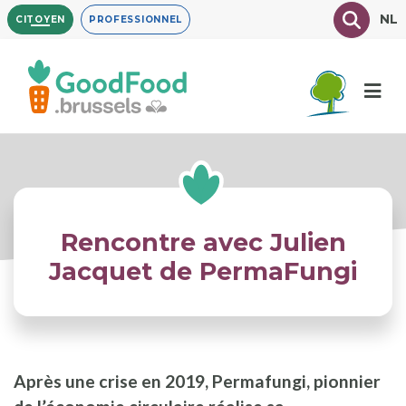
Aller
Texte à
NL
CITOYEN
PROFESSIONNEL
au
contenu
principal
Rencontre avec Julien
Jacquet de PermaFungi
Après une crise en 2019, Permafungi, pionnier