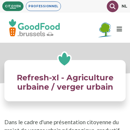
Aller
Texte à
NL
CITOYEN
PROFESSIONNEL
au
contenu
principal
Refresh-xl - Agriculture
urbaine / verger urbain
Dans le cadre d'une présentation citoyenne du