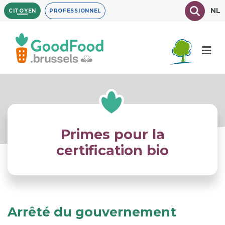
Aller
Texte à
NL
CITOYEN
PROFESSIONNEL
au
contenu
principal
Primes pour la
certification bio
Arrêté du gouvernement