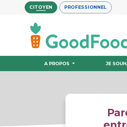
Aller
CITOYEN
PROFESSIONNEL
au
contenu
principal
A PROPOS
JE SOUH
Par
entr