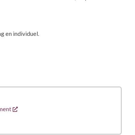
g en individuel.
s'ouvre dans une nouvelle fenêtre
ment