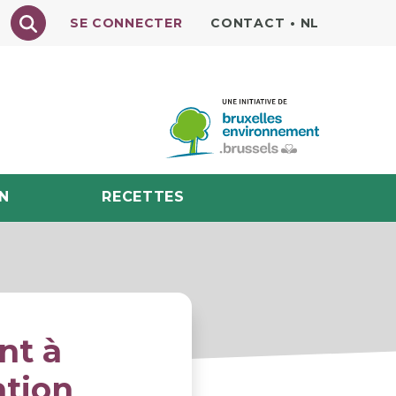
Texte à rechercher
SE CONNECTER
CONTACT
•
NL
N
RECETTES
nt à
ation