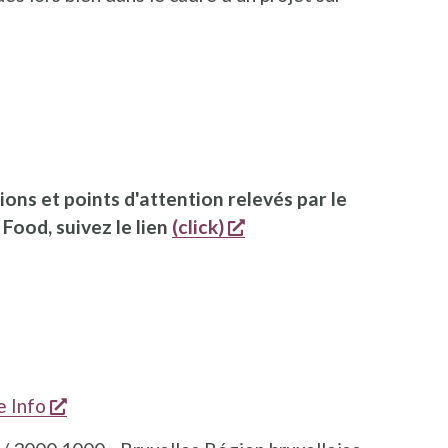
e fenêtre
nouvelle fenêtre
e nouvelle fenêtre
ions et points d'attention relevés par le
s'ouvre dans une nouve
Food, suivez le lien
(click)
s'ouvre dans une nouvelle fenêtre
e Info