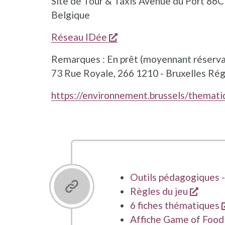
Site de Tour & Taxis Avenue du Port 86C 
Belgique
s'ouvre dans une nouvell
Réseau IDée
Remarques : En prêt (moyennant réservati
73 Rue Royale, 266 1210 - Bruxelles Rég
https://environnement.brussels/themati
Outils pédagogiques 
s'ouvr
Règles du jeu
6 fiches thématiques
Affiche Game of Food