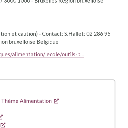
/ 3000 1000 - Bruxelles Région bruxelloise
e fenêtre
on et caution) - Contact: S.Hallet: 02 286 95
ion bruxelloise Belgique
ques/alimentation/lecole/outils-p…
s'ouvre dans une nouvelle f
- Thème Alimentation
e dans une nouvelle fenêtre
s'ouvre dans une nouvelle fenêtre
s'ouvre dans une nouvelle fenêtre