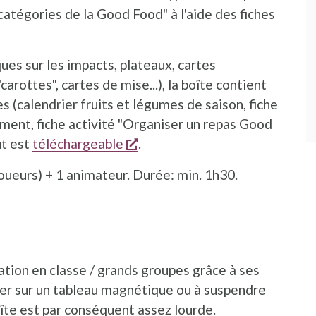
"catégories de la Good Food" à l'aide des fiches
ues sur les impacts, plateaux, cartes
arottes", cartes de mise...), la boîte contient
(calendrier fruits et légumes de saison, fiche
ment, fiche activité "Organiser un repas Good
s'ouvre dans une nouvelle fen
out est
téléchargeable
.
joueurs) + 1 animateur. Durée: min. 1h30.
ation en classe / grands groupes grâce à ses
cher sur un tableau magnétique ou à suspendre
boîte est par conséquent assez lourde.