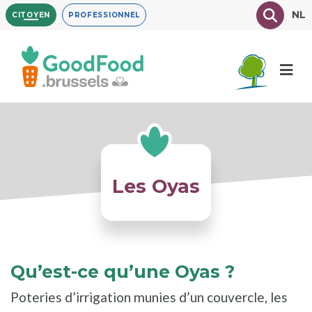
Aller
Texte à
NL
CITOYEN
PROFESSIONNEL
au
contenu
principal
Les Oyas
Qu’est-ce qu’une Oyas ?
Poteries d’irrigation munies d’un couvercle, les